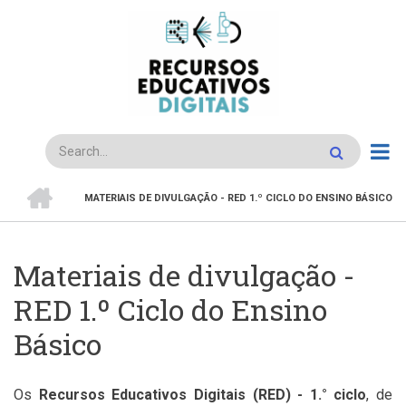
Passar
para
o
conteúdo
principal
Search
INÍCIO
MATERIAIS DE DIVULGAÇÃO - RED 1.º CICLO DO ENSINO BÁSICO
Navegação
estrutural
Materiais de divulgação -
RED 1.º Ciclo do Ensino
Básico
Os
Recursos Educativos Digitais (RED) - 1.° ciclo
, de