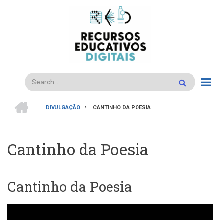
Passar
para
o
conteúdo
principal
Search
INÍCIO
DIVULGAÇÃO
CANTINHO DA POESIA
Navegação
estrutural
Cantinho da Poesia
Cantinho da Poesia